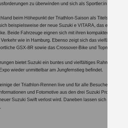
sforderungen zu überwinden und sich als Sportler:in weiterzue
hland beim Höhepunkt der Triathlon-Saison als Titelsponsor und
sich beispielsweise der neue Suzuki e VITARA, das erste BEV 
ecke. Beide Fahrzeuge eignen sich mit ihren kompakten Abmess
 Verkehr wie in Hamburg. Ebenso zeigt sich das vielfältige Suzu
 sportliche GSX-8R sowie das Crossover-Bike und Topmodell 
ungen bietet Suzuki ein buntes und vielfältiges Rahmenprogr
 Expo wieder unmittelbar am Jungfernstieg befindet.
einige der Triathlon-Rennen live und für alle Besucher:innen se
nformationen und Fotomotive aus den drei Suzuki Produktberei
neuer Suzuki Swift verlost wird. Daneben lassen sich mit der 
.