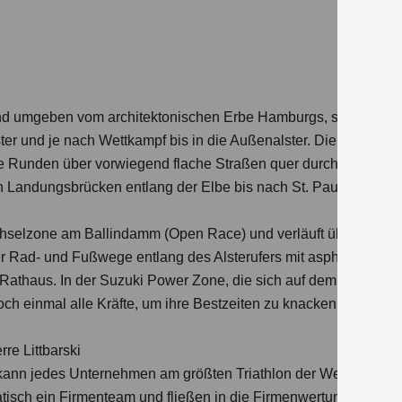
nd umgeben vom architektonischen Erbe Hamburgs, startet die
ster und je nach Wettkampf bis in die Außenalster. Die anschlie
 Runden über vorwiegend flache Straßen quer durch die Stadt 
 Landungsbrücken entlang der Elbe bis nach St. Pauli bzw. Alt
echselzone am Ballindamm (Open Race) und verläuft über den J
er Rad- und Fußwege entlang des Alsterufers mit asphaltierten 
Rathaus. In der Suzuki Power Zone, die sich auf dem Neuen Jun
och einmal alle Kräfte, um ihre Bestzeiten zu knacken.
e Littbarski
 jedes Unternehmen am größten Triathlon der Welt teilnehme
tisch ein Firmenteam und fließen in die Firmenwertung ein. Egal