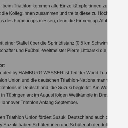
n – beim Triathlon kommen alle Einzelkämpfer:innen zusammen
t die Kolleg:innen zusammen und treibt diese zu Höchstleistung
ams des Firmencups messen, denn die Firmencup-Athlet:innen s
 einer Staffel über die Sprintdistanz (0,5 km Schwimmen, 20 
schafter und Fußball-Weltmeister Pierre Littbarski die Laufstre
ort
ented by HAMBURG WASSER ist Teil der World Triathlon Cham
thlon Union und die deutschen Triathlon-Nationalmannschaften
Triathlons in Deutschland, die Suzuki begleitet. Am Wochenende
 in Tübingen an; im August folgen Wettkämpfe in Dresden, im All
 Hannover Triathlon Anfang September.
en Triathlon Union fördert Suzuki Deutschland auch den Triath
y Suzuki haben Schülerinnen und Schüler ab der dritten Klass