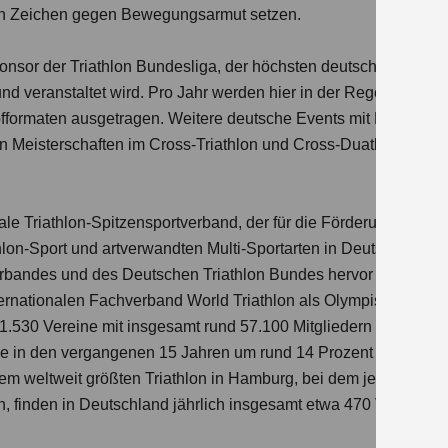
ein Zeichen gegen Bewegungsarmut setzen.
onsor der Triathlon Bundesliga, der höchsten deutschen Triathl
 veranstaltet wird. Pro Jahr werden hier in der Regel fünf We
pfformaten ausgetragen. Weitere deutsche Events mit Beteiligun
n Meisterschaften im Cross-Triathlon und Cross-Duathlon.
nale Triathlon-Spitzensportverband, der für die Förderung und O
on-Sport und artverwandten Multi-Sportarten in Deutschland zu
erbandes und des Deutschen Triathlon Bundes hervor und wird 
rnationalen Fachverband World Triathlon als Olympischer Spor
.530 Vereine mit insgesamt rund 57.100 Mitgliedern registriert
e in den vergangenen 15 Jahren um rund 14 Prozent wuchs, ver
dem weltweit größten Triathlon in Hamburg, bei dem jedes Jahr
n, finden in Deutschland jährlich insgesamt etwa 470 Veranstal