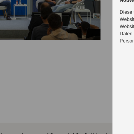
Notwe
Diese 
i
Websit
Websit
Daten 
Person
er
T