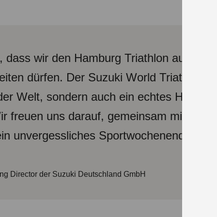
r, dass wir den Hamburg Triathlon auch in 
eiten dürfen. Der Suzuki World Triathlon H
der Welt, sondern auch ein echtes Highlight
ir freuen uns darauf, gemeinsam mit den A
in unvergessliches Sportwochenende zu er
ng Director der Suzuki Deutschland GmbH