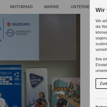
MOTORRAD
MARINE
UNTERNEHMEN
Wir
Wir ar
die We
S
können
sogena
zustim
vorne
un
Ihre e
Einste
unser
Tr
Zus
S