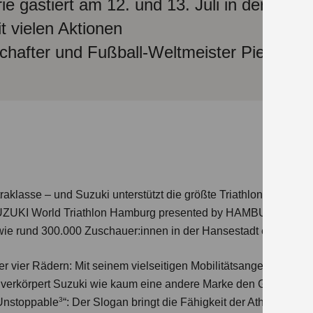
e gastiert am 12. und 13. Juli in der Hans
t vielen Aktionen
hafter und Fußball-Weltmeister Pierre Litt
raklasse – und Suzuki unterstützt die größte Triathlon-Veranstal
 SUZUKI World Triathlon Hamburg presented by HAMBURG WASS
wie rund 300.000 Zuschauer:innen in der Hansestadt erwartet.
r vier Rädern: Mit seinem vielseitigen Mobilitätsangebot, das s
, verkörpert Suzuki wie kaum eine andere Marke den Geist des
3
Unstoppable
“: Der Slogan bringt die Fähigkeit der Athlet:inne