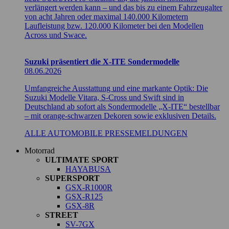
verlängert werden kann – und das bis zu einem Fahrzeugalter
von acht Jahren oder maximal 140.000 Kilometern
Laufleistung bzw. 120.000 Kilometer bei den Modellen
Across und Swace.
Suzuki präsentiert die X-ITE Sondermodelle
08.06.2026
Umfangreiche Ausstattung und eine markante Optik: Die
Suzuki Modelle Vitara, S-Cross und Swift sind in
Deutschland ab sofort als Sondermodelle „X-ITE“ bestellbar
– mit orange-schwarzen Dekoren sowie exklusiven Details.
ALLE AUTOMOBILE PRESSEMELDUNGEN
Motorrad
ULTIMATE SPORT
HAYABUSA
SUPERSPORT
GSX-R1000R
GSX-R125
GSX-8R
STREET
SV-7GX