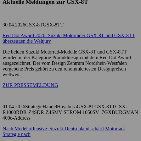
Aktuelle Meldungen zur GSX-8T
30.04.2026
GSX-8T
GSX-8TT
Red Dot Award 2026: Suzuki Motorräder GSX-8T und GSX-8TT
überzeugen die Weltjury
Die beiden Suzuki Motorrad-Modelle GSX-8T und GSX-8TT
wurden in der Kategorie Produktdesign mit dem Red Dot Award
ausgezeichnet. Der vom Design Zentrum Nordrhein-Westfalen
vergebene Preis gehört zu den renommiertesten Designpreisen
weltweit.
ZUR PRESSEMELDUNG
01.04.2026
Strategie
Handel
Hayabusa
GSX-8T
GSX-8TT
GSX-
R1000R
DR-Z4S
DR-Z4SM
V-STROM 1050
SV–7GX
BURGMAN
400
e-Address
Nach Modelloffensive: Suzuki Deutschland schärft Motorrad-
Strategie nach