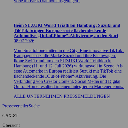
Serie im Para-Triathlon ausgetragen.
Beim SUZUKI World Triathlon Hamburg: Suzuki und
TikTok bringen Europas erste flächendeckende
Automotive „Out-of-Phone“-Aktivierung an den Start
08.07.2026
Vom Smartphone mitten in die City: Eine innovative TikTok-
Kampagne setzt die Marke Suzuki und ihre Kleinwagen-
Ikone Swift rund um den SUZUKI World Triathlon in
Hamburg (11. und 12. Juli 2026) wirkungsvoll in Szene. Als
erste Automarke in Europa realisiert Suzuki mit TikTok eine
flächendeckende „Out-of-Phone“-Aktivierung. Die
Verbindung von Creator Content, Social Media und Digital
Out-of-Home resultiert in einem integrierten Markenerlebnis.
ALLE UNTERNEHMEN PRESSEMELDUNGEN
Presseverteiler
Suche
GSX-8T
Übersicht