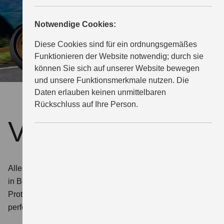
SUCHE
Notwendige Cookies:
Diese Cookies sind für ein ordnungsgemäßes
Funktionieren der Website notwendig; durch sie
können Sie sich auf unserer Website bewegen
und unsere Funktionsmerkmale nutzen. Die
Daten erlauben keinen unmittelbaren
Rückschluss auf Ihre Person.
V-Strom 650XT
Alles können, alles dabeihaben: Die XT ist Abenteurer
in Bestausstattung – mit Schild, Charme und Extra-
Protektoren. Eine Reise-Enduro, die in jeder Situation
performt.