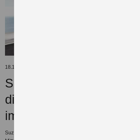
18.10.2021 |
MOTORRAD
Suzuki veröffentlicht
die V-Strom 650-Reihe
im neuen Farbgewand
Suzuki stellt neue Farbvarianten für die beliebten