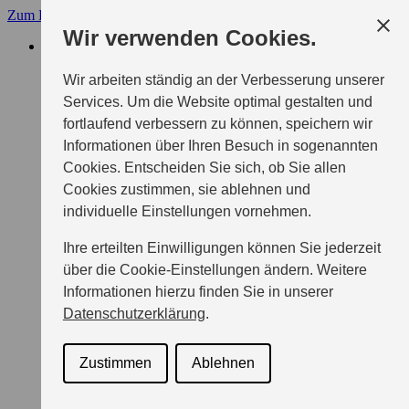
Zum Hauptinhalt
Suzuki
Menü
Wir verwenden Cookies.
AUTOMOBILE
HYBRIDE
SWIFT
Wir arbeiten ständig an der Verbesserung unserer
VITARA
Services. Um die Website optimal gestalten und
S-CROSS
fortlaufend verbessern zu können, speichern wir
PLUG-IN HYBRIDE
ACROSS
Informationen über Ihren Besuch in sogenannten
ELEKTROFAHRZEUGE
Cookies. Entscheiden Sie sich, ob Sie allen
e VITARA
Cookies zustimmen, sie ablehnen und
THEMEN
TECHNOLOGIE
individuelle Einstellungen vornehmen.
AKTUELLE MELDUNGEN
Ihre erteilten Einwilligungen können Sie jederzeit
über die Cookie-Einstellungen ändern. Weitere
Suzuki Deutschland führt mit SUZUKI Pro eine Garantie
Informationen hierzu finden Sie in unserer
bis zu einem Fahrzeugalter von 8 Jahren auf alle Modelle
ein
Datenschutzerklärung
.
02.07.2026
Die Suzuki Deutschland GmbH gewährt ab sofort eine
Zustimmen
Ablehnen
Garantie bis zu einem Fahrzeugalter von 8 Jahren auf ihre
Modelle. An die dreijährige Neuwagengarantie knüpft die
neue SUZUKI Pro Garantie an, die jährlich kostenlos