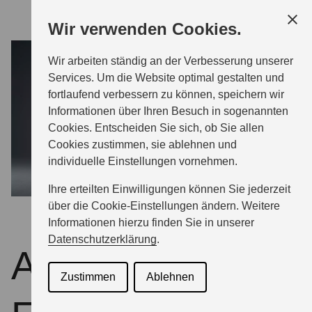
Zum
Wir verwenden Cookies.
Hauptinhalt
Wir arbeiten ständig an der Verbesserung unserer
AUTOMOBILE
Services. Um die Website optimal gestalten und
fortlaufend verbessern zu können, speichern wir
Informationen über Ihren Besuch in sogenannten
MOTORRAD
Cookies. Entscheiden Sie sich, ob Sie allen
Cookies zustimmen, sie ablehnen und
individuelle Einstellungen vornehmen.
MARINE
Ihre erteilten Einwilligungen können Sie jederzeit
über die Cookie-Einstellungen ändern. Weitere
UNTERNEHMEN
Informationen hierzu finden Sie in unserer
Datenschutzerklärung
.
Akrapovič
PRESSEVERTEILER
Zustimmen
Ablehnen