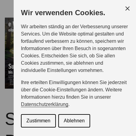
Zum
Wir verwenden Cookies.
Hauptinhalt
Wir arbeiten ständig an der Verbesserung unserer
AUTOMOBILE
Services. Um die Website optimal gestalten und
fortlaufend verbessern zu können, speichern wir
Informationen über Ihren Besuch in sogenannten
MOTORRAD
Cookies. Entscheiden Sie sich, ob Sie allen
Cookies zustimmen, sie ablehnen und
individuelle Einstellungen vornehmen.
MARINE
Ihre erteilten Einwilligungen können Sie jederzeit
über die Cookie-Einstellungen ändern. Weitere
UNTERNEHMEN
Informationen hierzu finden Sie in unserer
Datenschutzerklärung
.
Suzuki
PRESSEVERTEILER
Zustimmen
Ablehnen