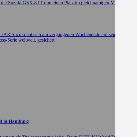
t die Suzuki GSX-8TT nun einen Platz im gleichnamigen Museum auf
6
AR Suzuki hat sich am vergangenen Wochenende auf seiner Suzuki RM
s-Serie weltweit, gesichert.
elt in Hamburg