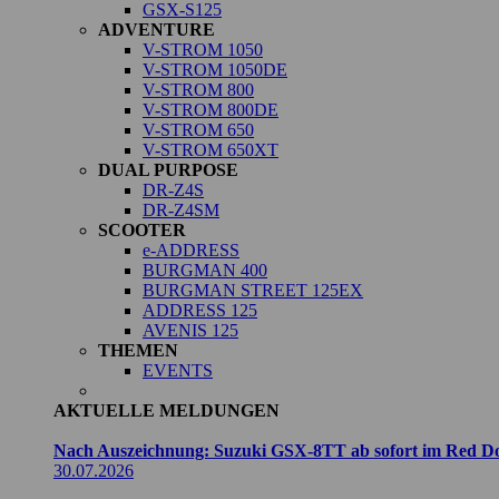
GSX-S125
ADVENTURE
V-STROM 1050
V-STROM 1050DE
V-STROM 800
V-STROM 800DE
V-STROM 650
V-STROM 650XT
DUAL PURPOSE
DR-Z4S
DR-Z4SM
SCOOTER
e-ADDRESS
BURGMAN 400
BURGMAN STREET 125EX
ADDRESS 125
AVENIS 125
THEMEN
EVENTS
AKTUELLE MELDUNGEN
Nach Auszeichnung: Suzuki GSX-8TT ab sofort im Red Do
30.07.2026