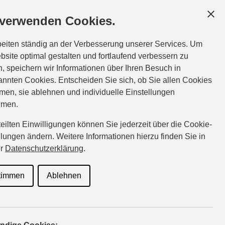
 verwenden Cookies.
beiten ständig an der Verbesserung unserer Services. Um
bsite optimal gestalten und fortlaufend verbessern zu
, speichern wir Informationen über Ihren Besuch in
nnten Cookies. Entscheiden Sie sich, ob Sie allen Cookies
men, sie ablehnen und individuelle Einstellungen
hmen.
rteilten Einwilligungen können Sie jederzeit über die Cookie-
llungen ändern. Weitere Informationen hierzu finden Sie in
er
Datenschutzerklärung
.
timmen
Ablehnen
eijährige Neuwagengarantie knüpft die neue SUZUKI Pro Garantie an,
rn Laufleistung bzw. 120.000 Kilometer bei den Modellen Across und