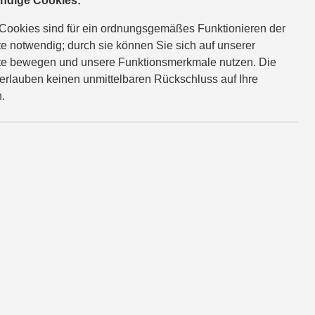
ndige Cookies:
Cookies sind für ein ordnungsgemäßes Funktionieren der
s Sondermodelle „X-ITE“ bestellbar – mit orange-schwarzen Dekoren
e notwendig; durch sie können Sie sich auf unserer
e bewegen und unsere Funktionsmerkmale nutzen. Die
erlauben keinen unmittelbaren Rückschluss auf Ihre
.