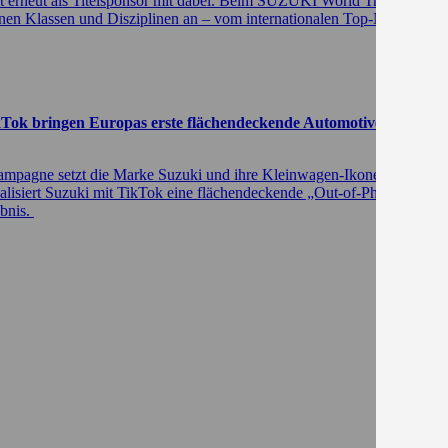
 ist erneut als Titelsponsor mit dabei. Beim SUZUKI World Triathl
edenen Klassen und Disziplinen an – vom internationalen Top-Niveau b
k bringen Europas erste flächendeckende Automotive „Out-of-P
Kampagne setzt die Marke Suzuki und ihre Kleinwagen-Ikone Swift ru
ealisiert Suzuki mit TikTok eine flächendeckende „Out-of-Phone“-Akti
ebnis.