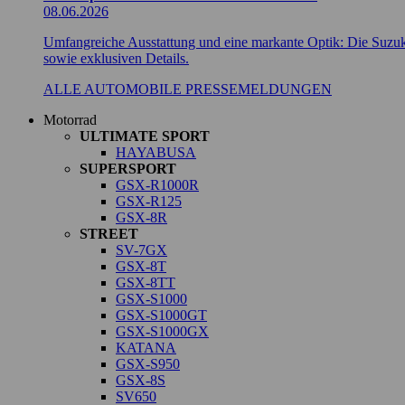
08.06.2026
Umfangreiche Ausstattung und eine markante Optik: Die Suzuki
sowie exklusiven Details.
ALLE AUTOMOBILE PRESSEMELDUNGEN
Motorrad
ULTIMATE SPORT
HAYABUSA
SUPERSPORT
GSX-R1000R
GSX-R125
GSX-8R
STREET
SV-7GX
GSX-8T
GSX-8TT
GSX-S1000
GSX-S1000GT
GSX-S1000GX
KATANA
GSX-S950
GSX-8S
SV650