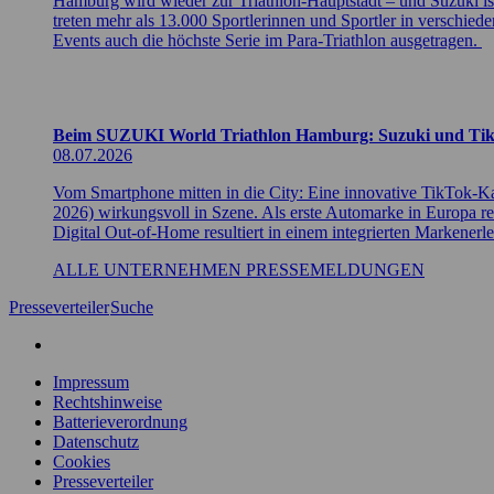
Hamburg wird wieder zur Triathlon-Hauptstadt – und Suzuki
treten mehr als 13.000 Sportlerinnen und Sportler in verschi
Events auch die höchste Serie im Para-Triathlon ausgetragen.
Beim SUZUKI World Triathlon Hamburg: Suzuki und TikTo
08.07.2026
Vom Smartphone mitten in die City: Eine innovative TikTok-
2026) wirkungsvoll in Szene. Als erste Automarke in Europa r
Digital Out-of-Home resultiert in einem integrierten Markenerl
ALLE UNTERNEHMEN PRESSEMELDUNGEN
Presseverteiler
Suche
Impressum
Rechtshinweise
Batterieverordnung
Datenschutz
Cookies
Presseverteiler