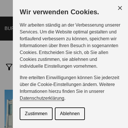
Zum
Wir verwenden Cookies.
Hauptinhalt
Wir arbeiten ständig an der Verbesserung unserer
AUTOMOBILE
BURGMAN 400
BILDER & VIDEOS
Services. Um die Website optimal gestalten und
fortlaufend verbessern zu können, speichern wir
Informationen über Ihren Besuch in sogenannten
MOTORRAD
Cookies. Entscheiden Sie sich, ob Sie allen
Cookies zustimmen, sie ablehnen und
individuelle Einstellungen vornehmen.
FOTOS (6)
MARINE
Ihre erteilten Einwilligungen können Sie jederzeit
über die Cookie-Einstellungen ändern. Weitere
UNTERNEHMEN
Informationen hierzu finden Sie in unserer
Datenschutzerklärung
.
PRESSEVERTEILER
Zustimmen
Ablehnen